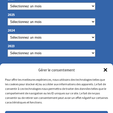
2025
2024
2023
NUESTROS DATOS DE CONTACTO
Gérer le consentement
Pour offrir les meilleures expériences, nous utilisons des technologies telles que
les cookies pour stocker et/ou accéder aux informations des appareils. Le fait de
secretariat@lamennais.org
consentir à ces technologies nous permettra de traiter des données telles que le
comportement de navigation ou les ID uniques sur ce site. Le fait de ne pas
consentir ou de retirer son consentement peut avoir un effet négatif sur certaines
protectionenfance@lamennais.org
caractéristiques et fonctions.