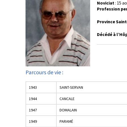
Noviciat
: 15 a
Profession pe
Province Sain
Décédé à l’Hôpi
Parcours de vie :
1943
SAINT-SERVAN
1944
CANCALE
1947
DOMALAIN
1949
PARAMÉ