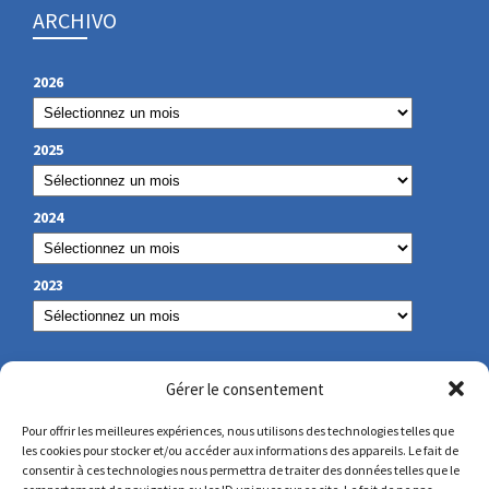
ARCHIVO
2026
2025
2024
2023
NUESTROS DATOS DE CONTACTO
Gérer le consentement
Pour offrir les meilleures expériences, nous utilisons des technologies telles que
les cookies pour stocker et/ou accéder aux informations des appareils. Le fait de
secretariat@lamennais.org
consentir à ces technologies nous permettra de traiter des données telles que le