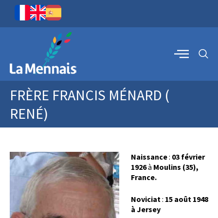
FRÈRE FRANCIS MÉNARD (
RENÉ)
Naissance
:
03 février
1926
à
Moulins
(35)
,
France.
Noviciat
:
15 août 1948
à
Jersey