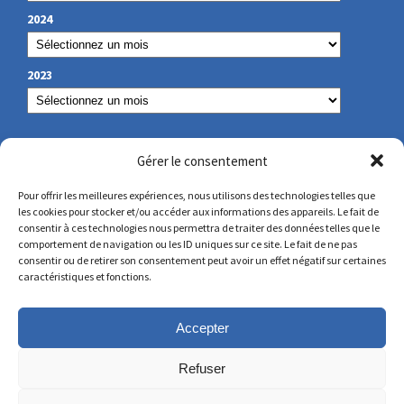
2024
2023
NUESTROS DATOS DE CONTACTO
Gérer le consentement
Pour offrir les meilleures expériences, nous utilisons des technologies telles que
les cookies pour stocker et/ou accéder aux informations des appareils. Le fait de
secretariat@lamennais.org
consentir à ces technologies nous permettra de traiter des données telles que le
comportement de navigation ou les ID uniques sur ce site. Le fait de ne pas
consentir ou de retirer son consentement peut avoir un effet négatif sur certaines
protectionenfance@lamennais.org
caractéristiques et fonctions.
Accepter
Refuser