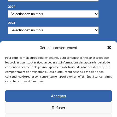
2024
2023
NUESTROS DATOS DE CONTACTO
Gérer le consentement
Pour offrir les meilleures expériences, nous utilisons des technologies telles que
les cookies pour stocker et/ou accéder aux informations des appareils. Le fait de
secretariat@lamennais.org
consentir à ces technologies nous permettra de traiter des données telles que le
comportement de navigation ou les ID uniques sur ce site. Le fait de ne pas
consentir ou de retirer son consentement peut avoir un effet négatif sur certaines
protectionenfance@lamennais.org
caractéristiques et fonctions.
Accepter
Refuser