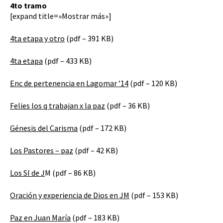
4to tramo
[expand title=»Mostrar más»]
4ta etapa y otro
(pdf – 391 KB)
4ta etapa
(pdf – 433 KB)
Enc de pertenencia en Lagomar ’14
(pdf – 120 KB)
Felies los q trabajan x la paz
(pdf – 36 KB)
Génesis del Carisma
(pdf – 172 KB)
Los Pastores – paz
(pdf – 42 KB)
Los SI de J
M (pdf – 86 KB)
Oración y experiencia de Dios en JM
(pdf – 153 KB)
Paz en Juan María
(pdf – 183 KB)