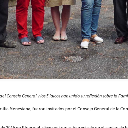
el Consejo General y los 5 laicos han unido su reflexión sobre la Fam
milia Menesiana, fueron invitados por el Consejo General de la Con
de 2015 en Ploërmel, diversos temas han estado en el centro de lo