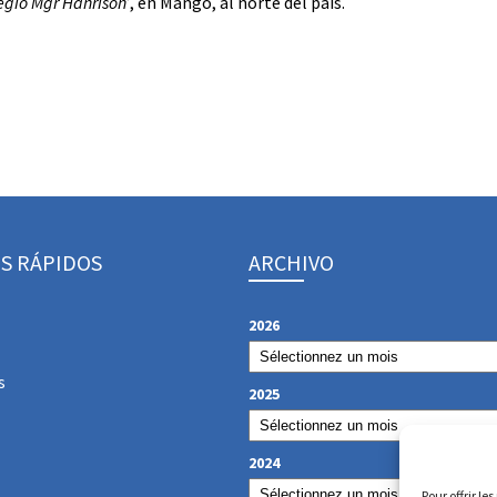
egio Mgr Hanrison’
, en Mango, al norte del país.
S RÁPIDOS
ARCHIVO
2026
s
2025
2024
Pour offrir le