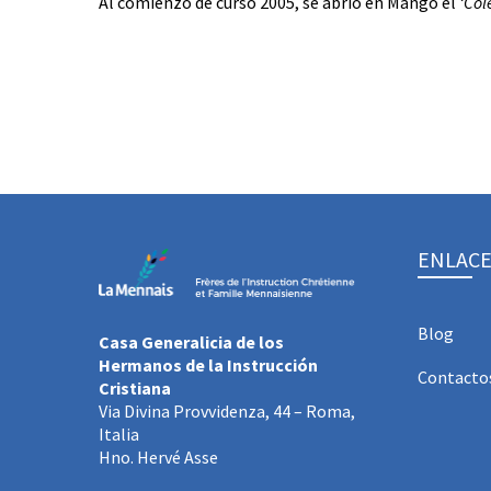
Al comienzo de curso 2005, se abrió en Mango el
‘Col
ENLACE
Blog
Casa Generalicia de los
Hermanos de la Instrucción
Contacto
Cristiana
Via Divina Provvidenza, 44 – Roma,
Italia
Hno. Hervé Asse