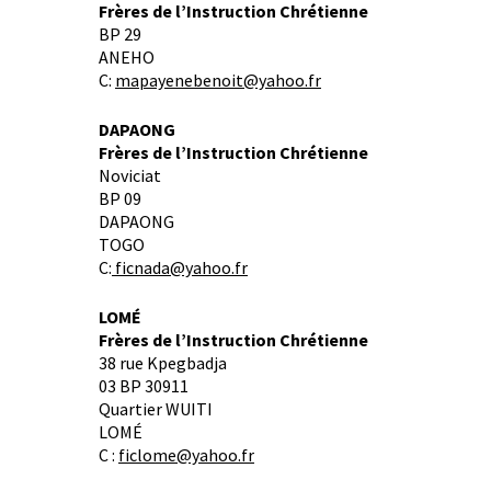
Frères de l’Instruction Chrétienne
BP 29
ANEHO
C:
mapayenebenoit@yahoo.fr
DAPAONG
Frères de l’Instruction Chrétienne
Noviciat
BP 09
DAPAONG
TOGO
C:
ficnada@yahoo.fr
LOMÉ
Frères de l’Instruction Chrétienne
38 rue Kpegbadja
03 BP 30911
Quartier WUITI
LOMÉ
C :
ficlome@yahoo.fr