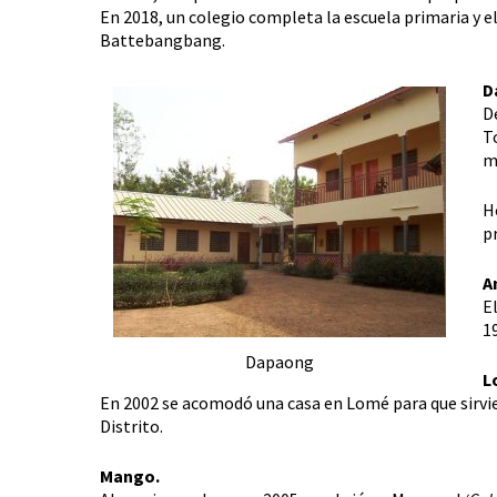
En 2018, un colegio completa la escuela primaria y e
Battebangbang.
D
D
T
m
H
p
A
E
1
Dapaong
L
En 2002 se acomodó una casa en Lomé para que sirvie
Distrito.
Mango.