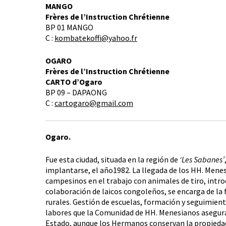
MANGO
Frères de l’Instruction Chrétienne
BP 01 MANGO
C :
kombatekoffi@yahoo.fr
OGARO
Frères de l’Instruction Chrétienne
CARTO d’Ogaro
BP 09 – DAPAONG
C :
cartogaro@gmail.com
Ogaro.
Fue esta ciudad, situada en la región de
‘Les Sabanes’
implantarse, el año1982. La llegada de los HH. Menes
campesinos en el trabajo con animales de tiro, intr
colaboración de laicos congoleños, se encarga de la 
rurales. Gestión de escuelas, formación y seguimien
labores que la Comunidad de HH. Menesianos asegura 
Estado, aunque los Hermanos conservan la propiedad