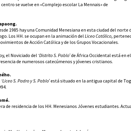
l centro se vuelve en «Complejo escolar La Mennais» de
apaong.
esde 1985 hay una Comunidad Menesiana en esta ciudad del norte 
ogo. Los HH. se ocupan en la animación del
Liceo Católico
, pertenec
ovimientos de Acción Católica y de los Grupos Vocacionales.
oy, el Noviciado del
‘Distrito S. Pablo’
de África Occidental está en el
resencia de numerosos catecúmenos y jóvenes cristianos.
ného.
l
‘Liceo S. Padro y S. Pablo’
está situado en la antigua capital de To
994.
omé.
ra de residencia de los HH. Menesianos Jóvenes estudiantes. Actua