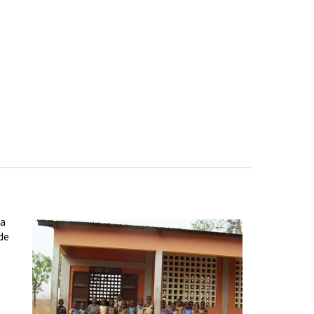
ra
de