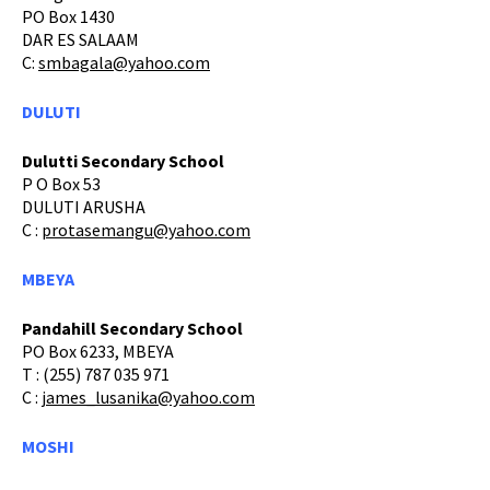
PO Box 1430
DAR ES SALAAM
C:
smbagala@yahoo.com
DULUTI
Dulutti Secondary School
P O Box 53
DULUTI ARUSHA
C :
protasemangu@yahoo.com
MBEYA
Pandahill Secondary School
PO Box 6233, MBEYA
T : (255) 787 035 971
C :
james_lusanika@yahoo.com
MOSHI