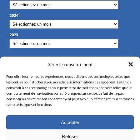
2024
2023
NUESTROS DATOS DE CONTACTO
Gérer le consentement
Pour offrir les meilleures expériences, nous utilisons des technologies telles que
les cookies pour stocker et/ou accéder aux informations des appareils. Le fait de
secretariat@lamennais.org
consentir à ces technologies nous permettra de traiter des données telles que le
comportement de navigation ou les ID uniques sur ce site. Le fait de ne pas
consentir ou de retirer son consentement peut avoir un effet négatif sur certaines
protectionenfance@lamennais.org
caractéristiques et fonctions.
Accepter
Refuser