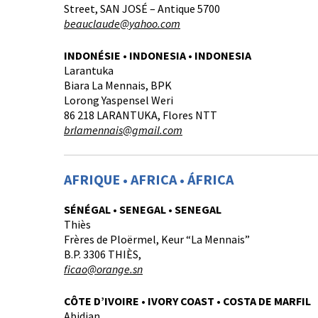
Street, SAN JOSÉ – Antique 5700
beauclaude@yahoo.com
INDONÉSIE • INDONESIA • INDONESIA
Larantuka
Biara La Mennais, BPK
Lorong Yaspensel Weri
86 218 LARANTUKA, Flores NTT
brlamennais@gmail.com
AFRIQUE • AFRICA • ÁFRICA
SÉNÉGAL • SENEGAL • SENEGAL
Thiès
Frères de Ploërmel, Keur “La Mennais”
B.P. 3306 THIÈS,
fi
cao@orange.sn
CÔTE D’IVOIRE • IVORY COAST • COSTA DE MARFIL
Abidjan