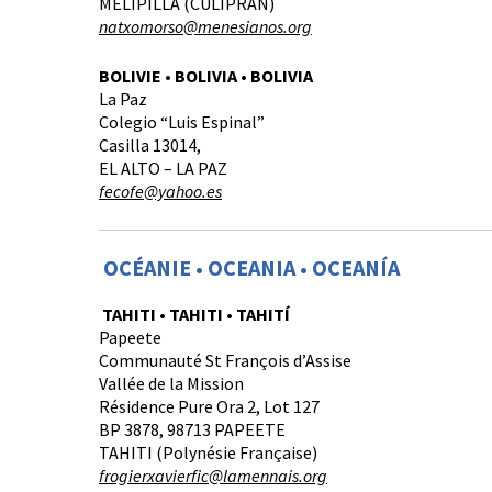
MELIPILLA (CULIPRÁN)
natxomorso@menesianos.org
BOLIVIE • BOLIVIA • BOLIVIA
La Paz
Colegio “Luis Espinal”
Casilla 13014,
EL ALTO – LA PAZ
fecofe@yahoo.es
OCÉANIE • OCEANIA • OCEANÍA
TAHITI • TAHITI • TAHITÍ
Papeete
Communauté St François d’Assise
Vallée de la Mission
Résidence Pure Ora 2, Lot 127
BP 3878, 98713 PAPEETE
TAHITI (Polynésie Française)
frogierxavierfic@lamennais.org