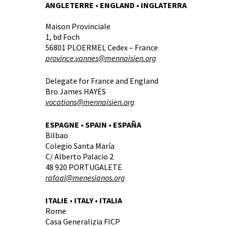
ANGLETERRE • ENGLAND • INGLATERRA
Maison Provinciale
1, bd Foch
56801 PLOERMEL Cedex – France
province.vannes@mennaisien.org
Delegate for France and England
Bro James HAYES
vocations@mennaisien.org
ESPAGNE • SPAIN • ESPAÑA
Bilbao
Colegio Santa María
C/ Alberto Palacio 2
48 920 PORTUGALETE
rafaal@menesianos.org
ITALIE • ITALY • ITALIA
Rome
Casa Generalizia FICP