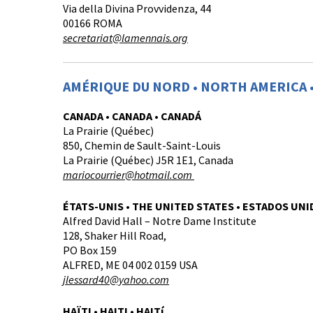
Via della Divina Provvidenza, 44
00166 ROMA
secretariat@lamennais.org
AMÉRIQUE DU NORD • NORTH AMERICA 
CANADA • CANADA • CANADÁ
La Prairie (Québec)
850, Chemin de Sault-Saint-Louis
La Prairie (Québec) J5R 1E1, Canada
mariocourrier@hotmail.com
ÉTATS-UNIS • THE UNITED STATES • ESTADOS UN
Alfred David Hall – Notre Dame Institute
128, Shaker Hill Road,
PO Box 159
ALFRED, ME 04 002 0159 USA
jlessard40@yahoo.com
HAÏTI • HAITI • HAITí