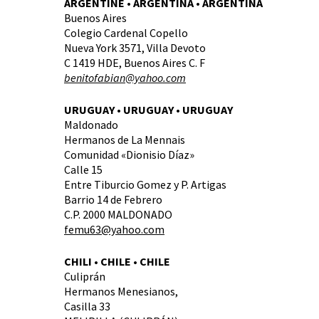
ARGENTINE • ARGENTINA • ARGENTINA
Buenos Aires
Colegio Cardenal Copello
Nueva York 3571, Villa Devoto
C 1419 HDE, Buenos Aires C. F
benitofabian@yahoo.com
URUGUAY • URUGUAY • URUGUAY
Maldonado
Hermanos de La Mennais
Comunidad «Dionisio Díaz»
Calle 15
Entre Tiburcio Gomez y P. Artigas
Barrio 14 de Febrero
C.P. 2000 MALDONADO
femu63@yahoo.com
CHILI • CHILE • CHILE
Culiprán
Hermanos Menesianos,
Casilla 33