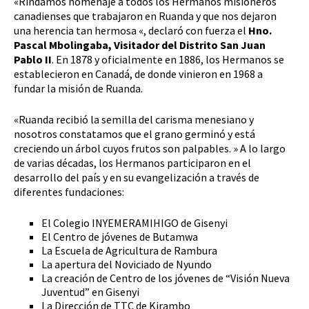
«Rindamos homenaje a todos los Hermanos misioneros
canadienses que trabajaron en Ruanda y que nos dejaron
una herencia tan hermosa «, declaró con fuerza el
Hno.
Pascal Mbolingaba, Visitador del Distrito San Juan
Pablo II
. En 1878 y oficialmente en 1886, los Hermanos se
establecieron en Canadá, de donde vinieron en 1968 a
fundar la misión de Ruanda.
«Ruanda recibió la semilla del carisma menesiano y
nosotros constatamos que el grano germinó y está
creciendo un árbol cuyos frutos son palpables. » A lo largo
de varias décadas, los Hermanos participaron en el
desarrollo del país y en su evangelización a través de
diferentes fundaciones:
El Colegio INYEMERAMIHIGO de Gisenyi
El Centro de jóvenes de Butamwa
La Escuela de Agricultura de Rambura
La apertura del Noviciado de Nyundo
La creación de Centro de los jóvenes de “Visión Nueva
Juventud” en Gisenyi
La Dirección de TTC de Kirambo