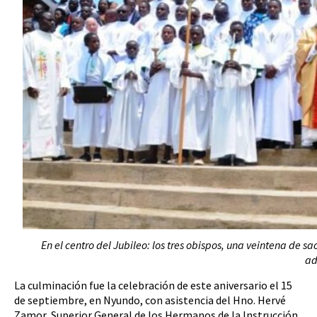
En el centro del Jubileo: los tres obispos, una veintena de 
ad
La culminación fue la celebración de este aniversario el 15
de septiembre, en Nyundo, con asistencia del Hno. Hervé
Zamor, Superior General de los Hermanos de la Instrucción