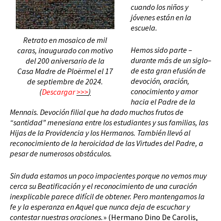
cuando los niños y
jóvenes están en la
escuela.
Retrato en mosaico de mil
Hemos sido parte –
caras, inaugurado con motivo
durante más de un siglo–
del 200 aniversario de la
de esta gran efusión de
Casa Madre de Ploërmel el 17
devoción, oración,
de septiembre de 2024.
conocimiento y amor
(
Descargar
>>>
)
hacia el Padre de la
Mennais. Devoción filial que ha dado muchos frutos de
“santidad” menesiana entre los estudiantes y sus familias, las
Hijas de la Providencia y los Hermanos. También llevó al
reconocimiento de la heroicidad de las Virtudes del Padre, a
pesar de numerosos obstáculos.
Sin duda estamos un poco impacientes porque no vemos muy
cerca su Beatificación y el reconocimiento de una curación
inexplicable parece difícil de obtener. Pero mantengamos la
fe y la esperanza en Aquel que nunca deja de escuchar y
contestar nuestras oraciones.
» (Hermano Dino De Carolis,