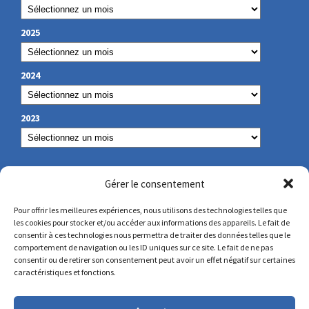
2025
2024
2023
NOS COORDONNÉES
Gérer le consentement
Pour offrir les meilleures expériences, nous utilisons des technologies telles que
les cookies pour stocker et/ou accéder aux informations des appareils. Le fait de
secretariat@lamennais.org
consentir à ces technologies nous permettra de traiter des données telles que le
comportement de navigation ou les ID uniques sur ce site. Le fait de ne pas
consentir ou de retirer son consentement peut avoir un effet négatif sur certaines
protectionenfance@lamennais.org
caractéristiques et fonctions.