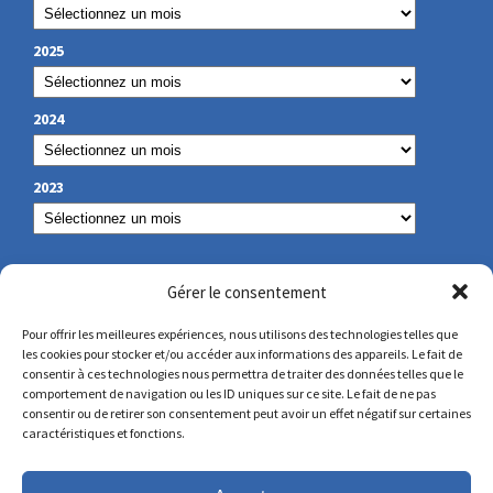
2025
2024
2023
OUR CONTACT
Gérer le consentement
Pour offrir les meilleures expériences, nous utilisons des technologies telles que
les cookies pour stocker et/ou accéder aux informations des appareils. Le fait de
secretariat@lamennais.org
consentir à ces technologies nous permettra de traiter des données telles que le
comportement de navigation ou les ID uniques sur ce site. Le fait de ne pas
consentir ou de retirer son consentement peut avoir un effet négatif sur certaines
protectionenfance@lamennais.org
caractéristiques et fonctions.