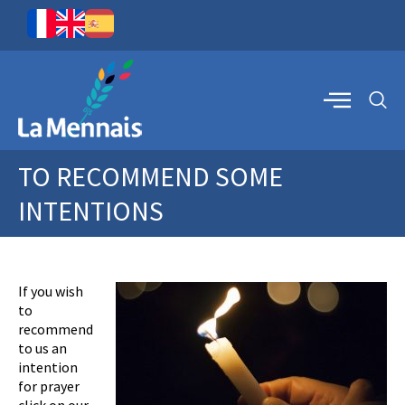
TO RECOMMEND SOME
INTENTIONS
If you wish
to
recommend
to us an
intention
for prayer