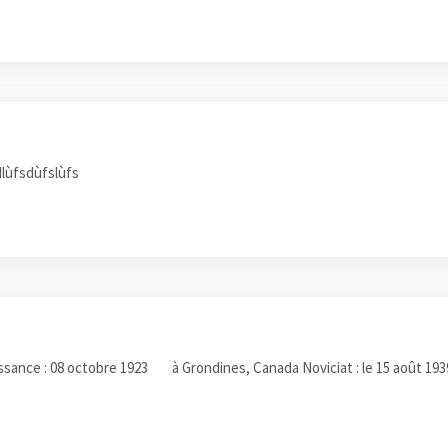
lùfsdùfslùfs
nce : 08 octobre 1923 à Grondines, Canada Noviciat : le 15 août 1939 (P