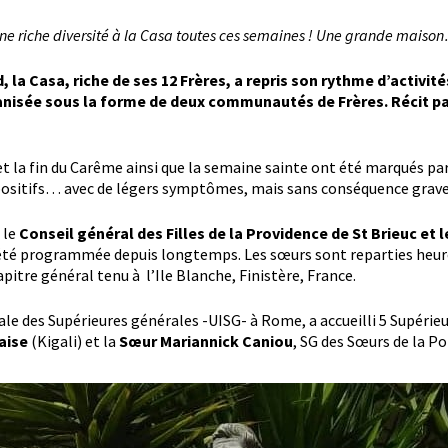
ne riche diversité à la Casa toutes ces semaines ! Une grande maiso
la Casa, riche de ses 12 Frères, a repris son rythme d’activités
rganisée sous la forme de deux communautés de Frères. Récit p
t la fin du Carême ainsi que la semaine sainte ont été marqués pa
positifs… avec de légers symptômes, mais sans conséquence grave
 le
Conseil général des Filles de la Providence de St Brieuc et 
 été programmée depuis longtemps. Les sœurs sont reparties heur
pitre général tenu à l’Ile Blanche, Finistère, France.
nale des Supérieures générales -UISG- à Rome, a accueilli 5 Supérie
aise
(Kigali) et la
Sœur Mariannick Caniou
, SG des Sœurs de la 