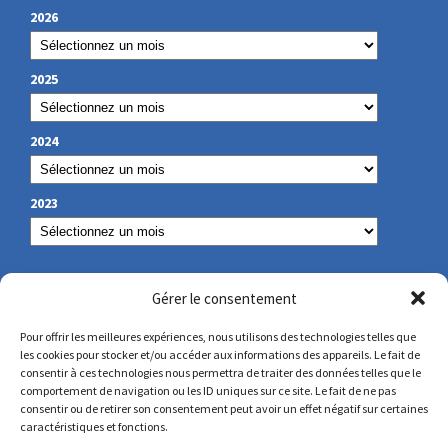
2026
2025
2024
2023
NOS COORDONNÉES
Gérer le consentement
Pour offrir les meilleures expériences, nous utilisons des technologies telles que
les cookies pour stocker et/ou accéder aux informations des appareils. Le fait de
secretariat@lamennais.org
consentir à ces technologies nous permettra de traiter des données telles que le
comportement de navigation ou les ID uniques sur ce site. Le fait de ne pas
consentir ou de retirer son consentement peut avoir un effet négatif sur certaines
protectionenfance@lamennais.org
caractéristiques et fonctions.