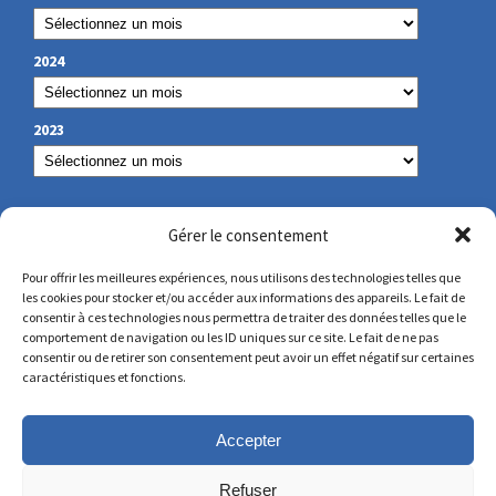
2024
2023
NOS COORDONNÉES
Gérer le consentement
Pour offrir les meilleures expériences, nous utilisons des technologies telles que
les cookies pour stocker et/ou accéder aux informations des appareils. Le fait de
secretariat@lamennais.org
consentir à ces technologies nous permettra de traiter des données telles que le
comportement de navigation ou les ID uniques sur ce site. Le fait de ne pas
consentir ou de retirer son consentement peut avoir un effet négatif sur certaines
protectionenfance@lamennais.org
caractéristiques et fonctions.
Accepter
Refuser