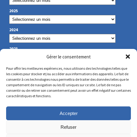
2025
2024
2023
Gérer le consentement
Pour offrir les meilleures expériences, nous utilisons des technologies telles que
les cookies pour stocker et/ou accéder aux informations des appareils. Le fait de
NOS COORDONNÉES
consentir à ces technologies nous permettra de traiter des données telles que le
comportement de navigation ou les ID uniques sur ce site. Le fait de ne pas
consentir ou de retirer son consentement peut avoir un effet négatif sur certaines
secretariat@lamennais.org
caractéristiques et fonctions.
protectionenfance@lamennais.org
Accepter
Refuser