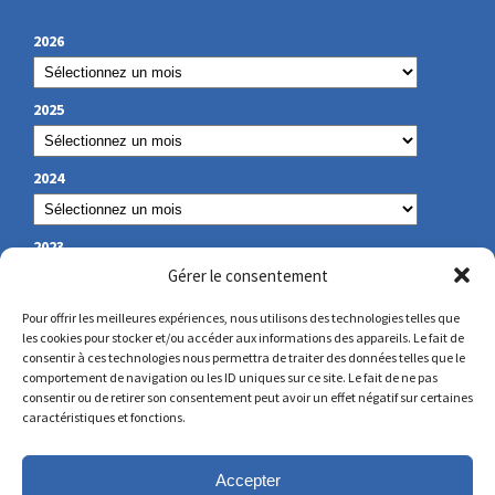
2026
2025
2024
2023
Gérer le consentement
Pour offrir les meilleures expériences, nous utilisons des technologies telles que
les cookies pour stocker et/ou accéder aux informations des appareils. Le fait de
NOS COORDONNÉES
consentir à ces technologies nous permettra de traiter des données telles que le
comportement de navigation ou les ID uniques sur ce site. Le fait de ne pas
consentir ou de retirer son consentement peut avoir un effet négatif sur certaines
secretariat@lamennais.org
caractéristiques et fonctions.
protectionenfance@lamennais.org
Accepter