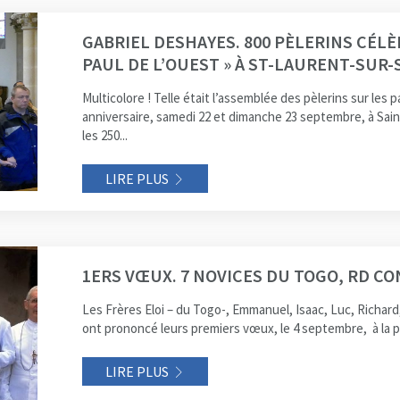
GABRIEL DESHAYES. 800 PÈLERINS CÉLÈ
PAUL DE L’OUEST » À ST-LAURENT-SUR-
Multicolore ! Telle était l’assemblée des pèlerins sur les
anniversaire, samedi 22 et dimanche 23 septembre, à Sain
les 250...
LIRE PLUS
1ERS VŒUX. 7 NOVICES DU TOGO, RD C
Les Frères Eloi – du Togo-, Emmanuel, Isaac, Luc, Richard
ont prononcé leurs premiers vœux, le 4 septembre, à la pa
LIRE PLUS