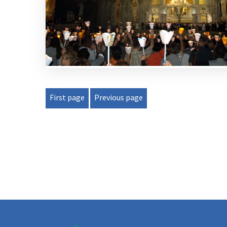
First page
Previous page