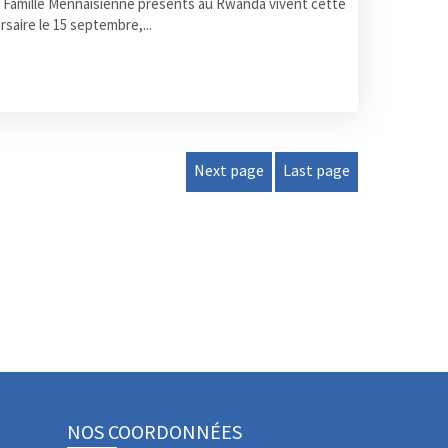
 la Famille Mennaisienne présents au Rwanda vivent cette
rsaire le 15 septembre,...
Next page
Last page
NOS COORDONNÉES