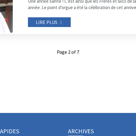
Une année sainte ! C’est ainsi que les Frères et laïcs de
année. Le point d’orgue a été la célébration de cet annive
LIRE PLUS
Page 2 of 7
RAPIDES
ARCHIVES