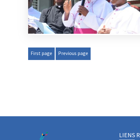
First page
Previous page
LIENS 