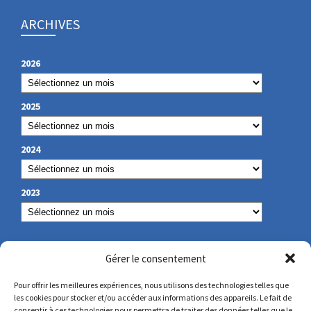
ARCHIVES
2026
2025
2024
2023
NOS COORDONNÉES
Gérer le consentement
Pour offrir les meilleures expériences, nous utilisons des technologies telles que
les cookies pour stocker et/ou accéder aux informations des appareils. Le fait de
secretariat@lamennais.org
consentir à ces technologies nous permettra de traiter des données telles que le