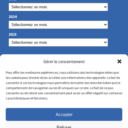
2024
2023
NOS COORDONNÉES
Gérer le consentement
Pour offrir les meilleures expériences, nous utilisons des technologies telles que
les cookies pour stocker et/ou accéder aux informations des appareils. Le fait de
secretariat@lamennais.org
consentir à ces technologies nous permettra de traiter des données telles que le
comportement de navigation ou les ID uniques sur ce site. Le fait de ne pas
consentir ou de retirer son consentement peut avoir un effet négatif sur certaines
protectionenfance@lamennais.org
caractéristiques et fonctions.
Accepter
Refuser