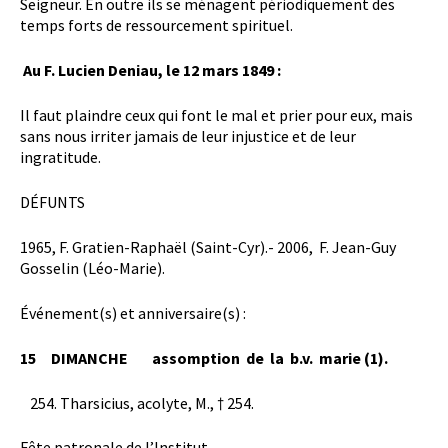
Seigneur. En outre ils se ménagent périodiquement des
temps forts de ressourcement spirituel.
Au F. Lucien Deniau, le 12 mars 1849 :
Il faut plaindre ceux qui font le mal et prier pour eux, mais
sans nous irriter jamais de leur injustice et de leur
ingratitude.
DÉFUNTS
1965, F. Gratien-Raphaël (Saint-Cyr).- 2006, F. Jean-Guy
Gosselin (Léo-Marie).
Événement(s) et anniversaire(s) :
15 DIMANCHE
assomption de la b.v. marie (1).
Tharsicius, acolyte, M., † 254.
Fête patronale de l’Institut.