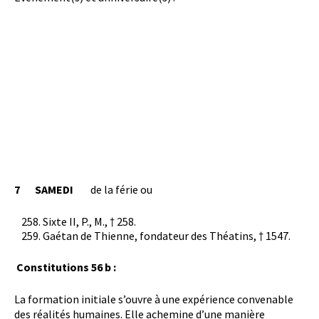
7
SAMEDI
de la férie ou
Sixte II, P., M., † 258.
Gaétan de Thienne, fondateur des Théatins, † 1547.
Constitutions 56 b :
La formation initiale s’ouvre à une expérience convenable
des réalités humaines. Elle achemine d’une manière