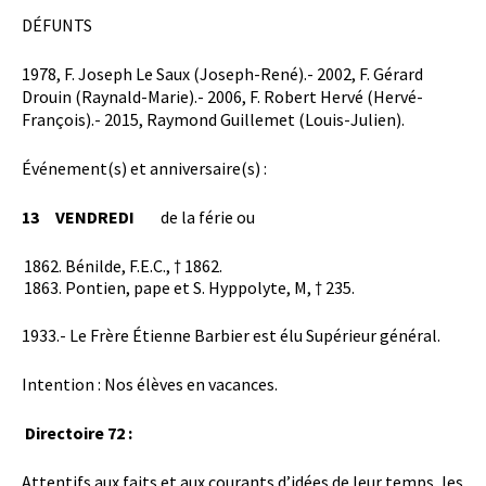
DÉFUNTS
1978, F. Joseph Le Saux (Joseph-René).- 2002, F. Gérard
Drouin (Raynald-Marie).- 2006, F. Robert Hervé (Hervé-
François).- 2015, Raymond Guillemet (Louis-Julien).
Événement(s) et anniversaire(s) :
13 VENDREDI
de la férie ou
Bénilde, F.E.C., † 1862.
Pontien, pape et S. Hyppolyte, M, † 235.
1933.- Le Frère Étienne Barbier est élu Supérieur général.
Intention : Nos élèves en vacances.
Directoire 72 :
Attentifs aux faits et aux courants d’idées de leur temps, les