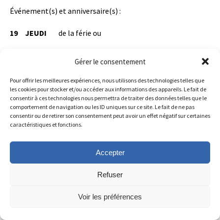
Événement(s) et anniversaire(s) :
19
JEUDI
de la férie ou
Jean Eudes, fondateur de la Société de Jésus et de
Gérer le consentement
Marie, † 1680.
Pour offrir les meilleures expériences, nous utilisons des technologies telles que
Deuxième jour de la neuvaine (page 15).
les cookies pour stocker et/ou accéder aux informations des appareils. Le fait de
consentir à ces technologies nous permettra de traiter des données telles que le
comportement de navigation ou les ID uniques sur ce site. Le fait de ne pas
Constitutions 68 :
consentir ou de retirer son consentement peut avoir un effet négatif sur certaines
caractéristiques et fonctions.
Au noviciat, les études scripturaires et doctrinales ne visent
pas directement l’obtention de diplômes, mais une
meilleure formation par l’approfondissement de la vie de
Accepter
foi et l’aide que ces études apportent à la connaissance et à
l’amour de Dieu.
Refuser
À l’abbé Foucault, 6 décembre 1853 :
Voir les préférences
Votre dernière lettre a quelque chose de sombre et de triste