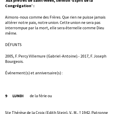
Aux prêtres de Saint-Méen, sermon ‘Esprit de la
Congrégation’ :
Aimons-nous comme des Frères. Que rien ne puisse jamais
altérer notre paix, notre union. Cette union ne sera pas
interrompue par la mort, elle sera éternelle comme Dieu
même.
DÉFUNTS
2005, F. Percy Villemure (Gabriel-Antoine).- 2017, F. Joseph
Bourgeois.
Événement(s) et anniversaire(s) :
9
LUNDI
de la férie ou
Ste Thérèse de la Croix (Edith Stein), V., M., † 1942. Patronne