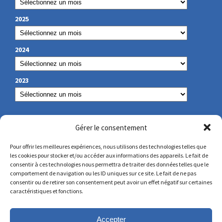
2025
2024
2023
NOS COORDONNÉES
Gérer le consentement
Pour offrir les meilleures expériences, nous utilisons des technologies telles que
les cookies pour stocker et/ou accéder aux informations des appareils. Le fait de
secretariat@lamennais.org
consentir à ces technologies nous permettra de traiter des données telles que le
comportement de navigation ou les ID uniques sur ce site. Le fait de ne pas
consentir ou de retirer son consentement peut avoir un effet négatif sur certaines
protectionenfance@lamennais.org
caractéristiques et fonctions.
Accepter