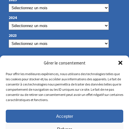
2024
2023
NOS COORDONNÉES
Gérer le consentement
Pour offrir les meilleures expériences, nous utilisons des technologies telles que
les cookies pour stocker et/ou accéder aux informations des appareils. Le fait de
secretariat@lamennais.org
consentir à ces technologies nous permettra de traiter des données telles que le
comportement de navigation ou les ID uniques sur ce site. Le fait de ne pas
consentir ou de retirer son consentement peut avoir un effet négatif sur certaines
protectionenfance@lamennais.org
caractéristiques et fonctions.
Accepter