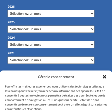
2026
2025
2024
2023
NOS COORDONNÉES
Gérer le consentement
Pour offrir les meilleures expériences, nous utilisons des technologies telles que
les cookies pour stocker et/ou accéder aux informations des appareils. Le fait de
secretariat@lamennais.org
consentir à ces technologies nous permettra de traiter des données telles que le
comportement de navigation ou les ID uniques sur ce site. Le fait de ne pas
consentir ou de retirer son consentement peut avoir un effet négatif sur certaines
protectionenfance@lamennais.org
caractéristiques et fonctions.