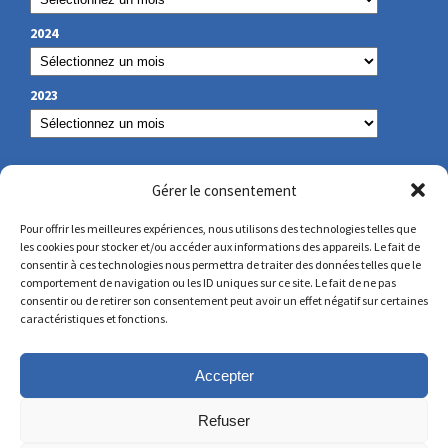
2024
2023
NOS COORDONNÉES
Gérer le consentement
Pour offrir les meilleures expériences, nous utilisons des technologies telles que
les cookies pour stocker et/ou accéder aux informations des appareils. Le fait de
secretariat@lamennais.org
consentir à ces technologies nous permettra de traiter des données telles que le
comportement de navigation ou les ID uniques sur ce site. Le fait de ne pas
consentir ou de retirer son consentement peut avoir un effet négatif sur certaines
protectionenfance@lamennais.org
caractéristiques et fonctions.
Accepter
Refuser