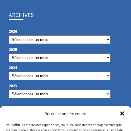
ARCHIVES
2026
2025
2024
2023
NOS COORDONNÉES
Gérer le consentement
Pour offrir les meilleures expériences, nous utilisons des technologies telles que
les cookies pour stocker et/ou accéder aux informations des appareils. Le fait de