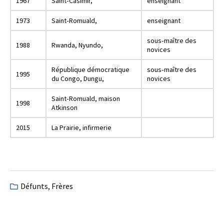
1967
Saint‐Casimir,
enseignant
1973
Saint‐Romuald,
enseignant
sous‐maître des
1988
Rwanda, Nyundo,
novices
République démocratique
sous‐maître des
1995
du Congo, Dungu,
novices
Saint‐Romuald, maison
1998
Atkinson
2015
La Prairie, infirmerie
Défunts
,
Frères