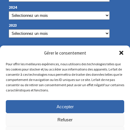
2024
2023
NOS COORDONNÉES
Gérer le consentement
Pour offrir les meilleures expériences, nous utilisons des technologies telles que
les cookies pour stocker et/ou accéder aux informations des appareils. Le fait de
secretariat@lamennais.org
consentir à ces technologies nous permettra de traiter des données telles que le
comportement de navigation ou les ID uniques sur ce site. Le fait de ne pas
consentir ou de retirer son consentement peut avoir un effet négatif sur certaines
protectionenfance@lamennais.org
caractéristiques et fonctions.
Accepter
Refuser