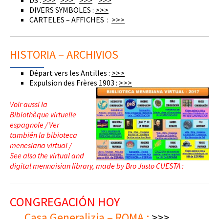
DS :
>>>
>>>
>>>
>>>
DIVERS SYMBOLES :
>>>
CARTELES – AFFICHES :
>>>
HISTORIA – ARCHIVIOS
Départ vers les Antilles :
>>>
Expulsion des Frères 1903 :
>>>
Voir aussi la
Bibiothèque virtuelle
espagnole / Ver
también la bibioteca
menesiana virtual /
See also the virtual and
digital mennaisian library, made by Bro Justo CUESTA :
CONGREGACIÓN HOY
Casa Generalizia – ROMA :
>>>