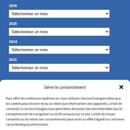
2026
2025
2024
2023
NUESTROS DATOS DE CONTACTO
Gérer le consentement
Pour offrir les meilleures expériences, nous utilisons des technologies telles que
les cookies pour stocker et/ou accéder aux informations des appareils. Le fait de
secretariat@lamennais.org
consentir à ces technologies nous permettra de traiter des données telles que le
comportement de navigation ou les ID uniques sur ce site. Le fait de ne pas
consentir ou de retirer son consentement peut avoir un effet négatif sur certaines
protectionenfance@lamennais.org
caractéristiques et fonctions.