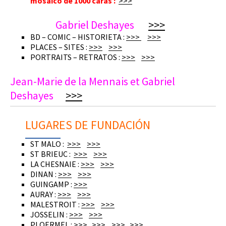
mosaico de 1000 caras :
>>>
Gabriel Deshayes
>>>
BD – COMIC – HISTORIETA :
>>>
>>>
PLACES – SITES :
>>>
>>>
PORTRAITS – RETRATOS :
>>>
>>>
Jean-Marie de la Mennais et Gabriel
Deshayes
>>>
LUGARES DE FUNDACIÓN
ST MALO :
>>>
>>>
ST BRIEUC :
>>>
>>>
LA CHESNAIE :
>>>
>>>
DINAN :
>>>
>>>
GUINGAMP :
>>>
AURAY :
>>>
>>>
MALESTROIT :
>>>
>>>
JOSSELIN :
>>>
>>>
PLOERMEL :
>>>
>>>
>>>
>>>