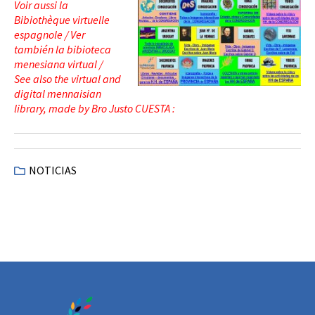
Voir aussi la
Bibiothèque virtuelle
espagnole / Ver
también la bibioteca
menesiana virtual /
See also the virtual and
digital mennaisian
library, made by Bro Justo CUESTA :
NOTICIAS