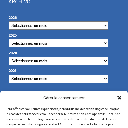
ARCHIVO
2026
2025
2024
2023
NUESTROS DATOS DE CONTACTO
Gérer le consentement
Pour offrir les meilleures expériences, nous utilisons des technologies telles que
les cookies pour stocker et/ou accéder aux informations des appareils. Le fait de
secretariat@lamennais.org
consentir à ces technologies nous permettra de traiter des données telles que le
comportement de navigation ou les ID uniques sur ce site. Le fait de ne pas