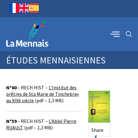
ÉTUDES MENNAISIENNES
Nº60
– RECH HIST –
L’Institut des
prêtres de Sta Marie de Tinchebray
au XIXè siècle
(pdf – 1,3 MB)
Nº59
– RECH HIST –
L’Abbé Pierre
RUAULT
(pdf – 1,3 MB)
Share