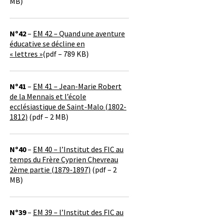
MB)
Nº42
–
EM 42 – Quand une aventure
éducative se décline en
« lettres »
(pdf – 789 KB)
Nº41
–
EM 41 – Jean-Marie Robert
de la Mennais et l’école
ecclésiastique de Saint-Malo (1802-
1812)
(pdf – 2 MB)
Nº40
–
EM 40 – l’Institut des FIC au
temps du Frère Cyprien Chevreau
2ème partie (1879-1897)
(pdf – 2
MB)
Nº39
–
EM 39 – l’Institut des FIC au