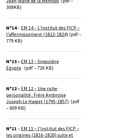
Jean-Marie de la Mennais
(pdf –
308KB)
Nº14
–
EM 14 – L’Institut des FICP –
l’affermissement (1822-1824)
(pdf –
779 KB)
Nº13 –
EM 13 – Singulière
Egypte
(pdf – 726 KB)
Nº12 –
EM 12 – Une riche
personalité : Frère Ambroise
Joseph Le Haiget (1795-1857)
(pdf
– 609 KB)
Nº11
–
EM 11 – l’Institut des FICP –
les origines (1816-1820) suite et