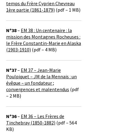
temps du Frère Cyprien Chevreau
1ère partie (1861-1879)
(pdf – 1 MB)
Nº38
–
EM 38 : Un centenaire : la
mission des Montagnes Rocheuses :
le Frère Constantin-Marie en Alaska
(1903-1910)
(pdf – 4 MB)
Nº37
–
EM 37 – Jean-Marie
Poulpiquet – JM de la Mennais : un
évêque – un fondateur ;
convergences et malentendus
(pdf
– 2 MB)
Nº36
–
EM 36 – Les Frères de
Tinchebray (1850-1882)
(pdf – 564
KB)