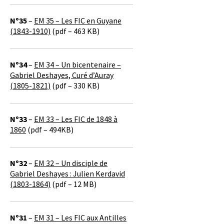
Nº35
–
EM 35 – Les FIC en Guyane
(1843-1910)
(pdf – 463 KB)
Nº34
–
EM 34 – Un bicentenaire –
Gabriel Deshayes, Curé d’Auray
(1805-1821)
(pdf – 330 KB)
Nº33
–
EM 33 – Les FIC de 1848 à
1860
(pdf – 494KB)
Nº32
–
EM 32 – Un disciple de
Gabriel Deshayes : Julien Kerdavid
(1803-1864)
(pdf – 12 MB)
Nº31
–
EM 31 – Les FIC aux Antilles