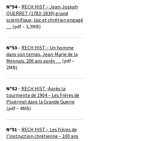
Nº54
–
RECH HIST – Jean-Joseph
QUERRET (1783-1839) grand
scientifique, laïc et chrétien engagé
…
(pdf – 3,3MB)
Nº53
–
RECH HIST – Un homme
dans son temps, Jean-Marie de la
Mennais. 200 ans après …
(pdf –
2MB)
Nº52
–
RECH HIST -Après la
tourmente de 1904 – Les Frères de
Ploërmel dans la Grande Guerre
(pdf – 4MB)
Nº51
–
RECH HIST – Les frères de
l’instruction chrétienne – 100 ans