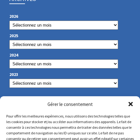
2026
2025
2024
2023
NOS COORDONNÉES
Gérer le consentement
Pour offrir les meilleures expériences, nous utilisons des technologies telles que
les cookies pour stocker et/ou accéder aux informations des appareils. Le fait de
secretariat@lamennais.org
consentir à ces technologies nous permettra de traiter des données telles que le
comportement de navigation ou les ID uniques sur ce site. Le fait de ne pas
consentir ou de retirer son consentement peut avoir un effet négatif sur certaines