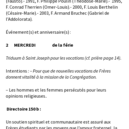
(Fausto).- 1991, F. Philippe Poulin (Théodose-Marie).- 1995,
F. Conrad Therrien (Omer-Louis).- 2000, F. Louis Berthelin
(Césaire-Marie).- 2003, F. Armand Bruchec (Gabriel de
l’Addolorata).
Événement(s) et anniversaire(s) :
2 MERCREDI de la férie
Triduum à Saint Joseph pour les vocations
(cf. prière page 14).
Intentions
: –
Pour que de nouvelles vocations de Frères
donnent vitalité à la mission de la Congrégation.
– Les hommes et les femmes persécutés pour leurs
opinions religieuses..
Directoire 150 b :
Un soutien spirituel et communautaire est assuré aux
Frères étudiants par les moyens que l’amour fraternel, la