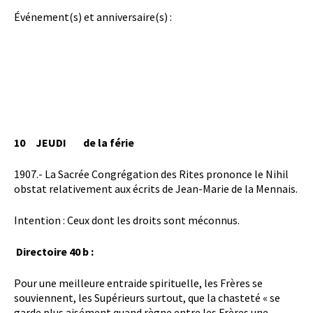
Événement(s) et anniversaire(s) :
10
JEUDI
de la férie
1907.- La Sacrée Congrégation des Rites prononce le Nihil
obstat relativement aux écrits de Jean-Marie de la Mennais.
Intention : Ceux dont les droits sont méconnus.
Directoire 40 b :
Pour une meilleure entraide spirituelle, les Frères se
souviennent, les Supérieurs surtout, que la chasteté « se
garde plus aisément quand règne entre les Frères une