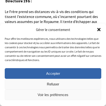
Directoire 19 b :
Le Frère prend ses distances vis-à-vis des conditions qui
tissent l’existence commune, où s’incarnent pourtant des
valeurs assumées par le Royaume. Il tente d’échapper aux
séductions d’un monde ambigu, sauvé certes, mais toujours
Gérer le consentement
menacé et en quête de salut.
Pour offrir les meilleures expériences, nous utilisons des technologies telles que
Au F. Arthur Greffier, le 3 avril 1842 :
les cookies pour stocker et/ou accéder aux informations des appareils. Le fait de
consentir à ces technologies nous permettra de traiter des données telles que le
comportement de navigation ou les ID uniques sur ce site. Le fait de ne pas
Tâchez donc de n’avoir qu’un coeur et qu’une âme, et d’être
consentir ou de retirer son consentement peut avoir un effet négatif sur certaines
tous animés de la charité la plus pure.
caractéristiques et fonctions.
DÉFUNTS
Accepter
2008, F. André Launay (Armel-Clair).- 2014, F. Melaine Poirier
(Melaine-Joseph).- 2017, F. Hermann Deshaies ( Hermann-
Refuser
Alphonse).
Voir les préférences
Événement(s) et anniversaire(s) :