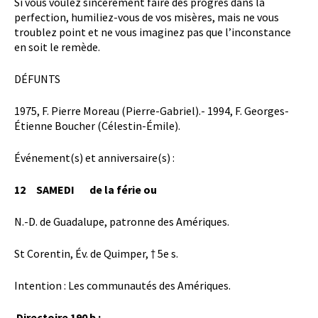
Si vous voulez sincèrement faire des progrès dans la
perfection, humiliez-vous de vos misères, mais ne vous
troublez point et ne vous imaginez pas que l’inconstance
en soit le remède.
DÉFUNTS
1975, F. Pierre Moreau (Pierre-Gabriel).- 1994, F. Georges-
Étienne Boucher (Célestin-Émile).
Événement(s) et anniversaire(s) :
12 SAMEDI de la férie ou
N.-D. de Guadalupe, patronne des Amériques.
St Corentin, Év. de Quimper, † 5e s.
Intention : Les communautés des Amériques.
Directoire 190 b :