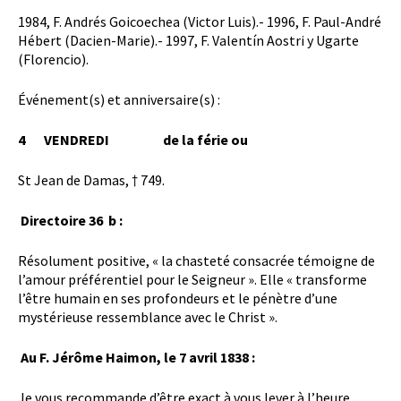
1984, F. Andrés Goicoechea (Victor Luis).- 1996, F. Paul-André
Hébert (Dacien-Marie).- 1997, F. Valentín Aostri y Ugarte
(Florencio).
Événement(s) et anniversaire(s) :
4
VENDREDI
de la férie ou
St Jean de Damas, † 749.
Directoire 36 b :
Résolument positive, « la chasteté consacrée témoigne de
l’amour préférentiel pour le Seigneur ». Elle « transforme
l’être humain en ses profondeurs et le pénètre d’une
mystérieuse ressemblance avec le Christ ».
Au F. Jérôme Haimon, le 7 avril 1838 :
Je vous recommande d’être exact à vous lever à l’heure