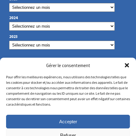
2024
2023
NOS COORDONNÉES
Gérer le consentement
Pour offrir les meilleures expériences, nous utilisons des technologies telles que
les cookies pour stocker et/ou accéder aux informations des appareils. Le fait de
secretariat@lamennais.org
consentir à ces technologies nous permettra de traiter des données telles que le
comportement de navigation ou les ID uniques sur ce site. Le fait de ne pas
consentir ou de retirer son consentement peut avoir un effet négatif sur certaines
protectionenfance@lamennais.org
caractéristiques et fonctions.
Accepter
Refuser