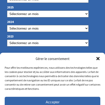
2025
2024
2023
NOS COORDONNÉES
Gérer le consentement
Pour offrir les meilleures expériences, nous utilisons des technologies telles que
les cookies pour stocker et/ou accéder aux informations des appareils. Le fait de
secretariat@lamennais.org
consentir à ces technologies nous permettra de traiter des données telles que le
comportement de navigation ou les ID uniques sur ce site. Le fait de ne pas
consentir ou de retirer son consentement peut avoir un effet négatif sur certaines
protectionenfance@lamennais.org
caractéristiques et fonctions.
Accepter