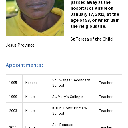
passed away at the
hospital of Kisubi on
January 17, 2021, at the
age of 53, of which 28 in
the religious life.
St Teresa of the Child
Jesus Province
Appointments :
St. Lwanga Secondary
1995
Kasasa
Teacher
School
1999
Kisubi
St. Mary’s College
Teacher
Kisubi Boys’ Primary
2003
Kisubi
Teacher
School
San Donosio
2011
Kisubi
Teacher