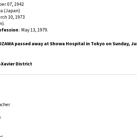
er 07, 1942
da (Japan)
rch 10, 1973
n).
ofession
: May 13, 1979.
OZAWA passed away at Showa Hospital in Tokyo on Sunday, June 
-Xavier District
cher
e
r