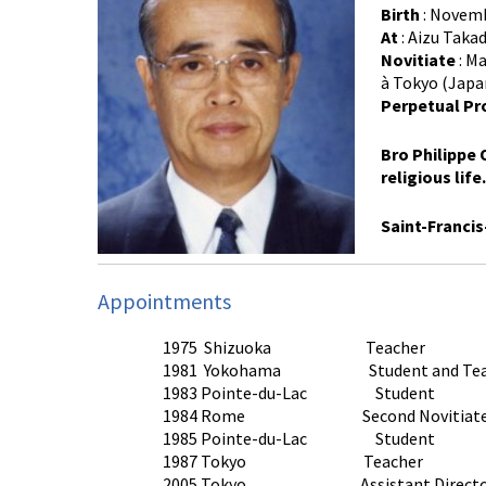
Birth
: Novemb
At
: Aizu Taka
Novitiate
: Ma
à Tokyo (Japa
Perpetual Pr
Bro Philippe 
religious life.
Saint-Francis
Appointments
1975 Shizuoka Teacher
1981 Yokohama Student and Tea
1983 Pointe-du-Lac Student
1984 Rome Second Novitiat
1985 Pointe-du-Lac Student
1987 Tokyo Teacher
2005 Tokyo Assistant Directo