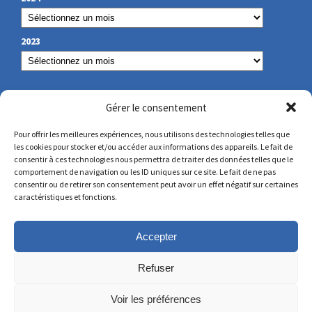
2023
NOS COORDONNÉES
Gérer le consentement
Pour offrir les meilleures expériences, nous utilisons des technologies telles que
les cookies pour stocker et/ou accéder aux informations des appareils. Le fait de
secretariat@lamennais.org
consentir à ces technologies nous permettra de traiter des données telles que le
comportement de navigation ou les ID uniques sur ce site. Le fait de ne pas
consentir ou de retirer son consentement peut avoir un effet négatif sur certaines
protectionenfance@lamennais.org
caractéristiques et fonctions.
Accepter
Refuser
Voir les préférences
© Copyright 2023 – Tous droits réservés – Réalisé