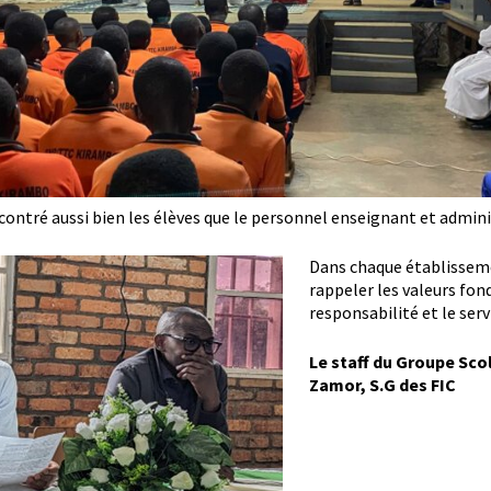
 rencontré aussi bien les élèves que le personnel enseignant et admini
Dans chaque établissemen
rappeler les valeurs fon
responsabilité et le serv
Le staff du Groupe Sco
Zamor, S.G des FIC