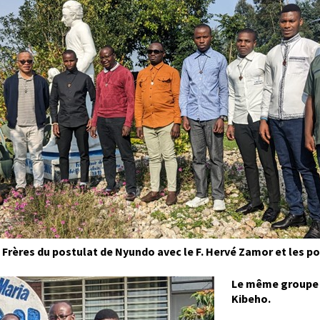
 Frères du postulat de Nyundo avec le F. Hervé Zamor et les p
Le même groupe d
Kibeho.