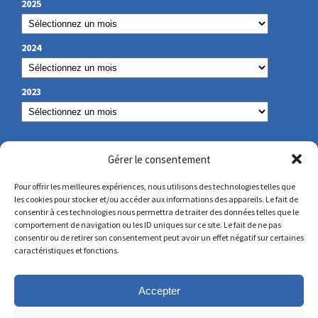
2025
2024
2023
NUESTROS DATOS DE CONTACTO
Gérer le consentement
Pour offrir les meilleures expériences, nous utilisons des technologies telles que
les cookies pour stocker et/ou accéder aux informations des appareils. Le fait de
secretariat@lamennais.org
consentir à ces technologies nous permettra de traiter des données telles que le
comportement de navigation ou les ID uniques sur ce site. Le fait de ne pas
consentir ou de retirer son consentement peut avoir un effet négatif sur certaines
protectionenfance@lamennais.org
caractéristiques et fonctions.
Accepter