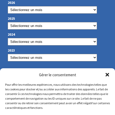
2026
2025
2024
2023
NOS COORDONNÉES
Gérer le consentement
Pour offrir les meilleures expériences, nous utilisons des technologies telles que
les cookies pour stocker et/ou accéder aux informations des appareils. Le fait de
secretariat@lamennais.org
consentir à ces technologies nous permettra de traiter des données telles que le
comportement de navigation ou les ID uniques sur ce site. Le fait de ne pas
consentir ou de retirer son consentement peut avoir un effet négatif sur certaines
protectionenfance@lamennais.org
caractéristiques et fonctions.